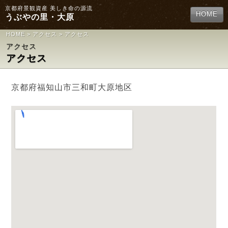
京都府景観資産 美しき命の源流
HOME
うぶやの里・大原
HOME
>
アクセス
> アクセス
アクセス
アクセス
京都府福知山市三和町大原地区