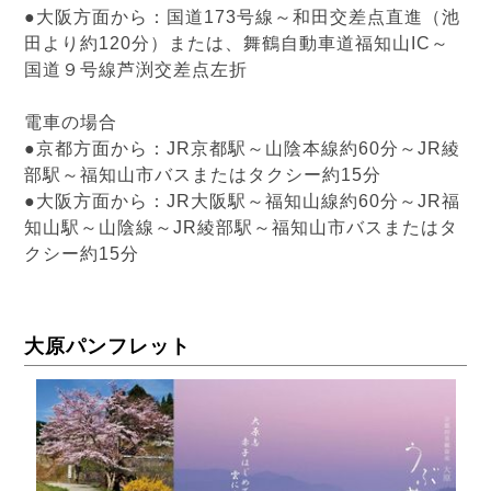
●大阪方面から：国道173号線～和田交差点直進（池
田より約120分）または、舞鶴自動車道福知山IC～
国道９号線芦渕交差点左折
電車の場合
●京都方面から：JR京都駅～山陰本線約60分～JR綾
部駅～福知山市バスまたはタクシー約15分
●大阪方面から：JR大阪駅～福知山線約60分～JR福
知山駅～山陰線～JR綾部駅～福知山市バスまたはタ
クシー約15分
大原パンフレット