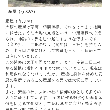
産屋（うぶや）
産屋（うぶや）
大原の産屋は茅葺、切妻屋根、それをそのまま地面
に伏せたような天地根元造という古い建築様式で造
られ、神話の世界を思い起こすような佇まいです。
出産の折、十二把のワラ（閏年は十三把）を持ち込
み、出入口に魔除けとして古鎌を吊り、七日籠って
出産していました。
この習俗は大正年間まで続き、また、産後三日三夜
籠る習慣は昭和23年頃まで続いていました。現在は
利用されなくなりましたが、 産後に身体を休めた安
息の場所であるこの産屋を地元では大切に守ってい
ます。
また、安産の神、大原神社の信仰の源として多くの
人々に愛されています。 全国に残る数少ない産育習
俗を伝える文化財として昭和60年に京都府指定有形
民俗文化財に指定されました。