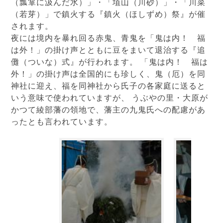
（瓢箪に汲んだ水）」・「埴山（川砂）」・「川菜
（若芽）」で鎮火する『鎮火（ほしずめ）祭』が催
されます。
夜には境内を暴れ回る赤鬼、青鬼を「鬼は内！ 福
は外！」の掛け声とともに豆をまいて退治する『追
儺（ついな）式』が行われます。 「鬼は内！ 福は
外！」の掛け声は全国的にも珍しく、鬼（厄）を同
神社に迎え、福を同神社から氏子の各家庭に送ると
いう意味で使われていますが、 うぶやの里・大原が
かつて綾部藩の領地で、藩主の九鬼氏への配慮があ
ったとも言われています。