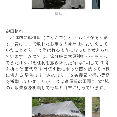
御田植祭
当地域内に御供田（ごくんで）という地区がありま
す。昔はここで取れたお米を大原神社にお供えして
いたことから そう呼ばれるようになったと考えられ
ています。かつては、節分時に大原神社からもらっ
てきたオシバを種籾を撒き終えた苗代に刺して 生育
を祈った'苗代祭'や田植え後に余った苗を洗って神様
に供える'早苗ぼり（さのぼり）'を各農家で行い豊穣
を祈願していましたが、 今は産屋前の田圃で当地域
の五穀豊穣を祈願して毎年５月末に行っています。