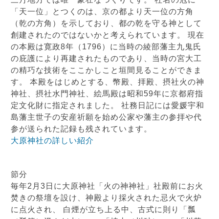
「天一位」とつくのは、京の都より天一位の方角
（乾の方角）を示しており、都の乾を守る神として
創建されたのではないかと考えられています。 現在
の本殿は寛政8年（1796）に当時の綾部藩主九鬼氏
の庇護により再建されたものであり、当時の宮大工
の精巧な技術をここかしこと垣間見ることができま
す。 本殿をはじめとする、幣殿、拝殿、摂社火の神
神社、摂社水門神社、絵馬殿は昭和59年に京都府指
定文化財に指定されました。 社務日記には愛媛宇和
島藩主世子の安産祈願を始め公家や藩主の参拝や代
参が送られた記録も残されています。
大原神社の詳しい紹介
節分
毎年2月3日に大原神社「火の神神社」社殿前にお火
焚きの祭壇を設け、神殿より採火された忌火で火炉
に点火され、 白煙が立ち上る中、古式に則り「瓢