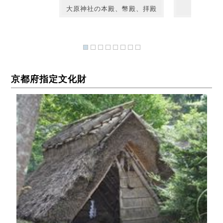
大原神社の本殿、幣殿、拝殿
拝殿に
京都府指定文化財