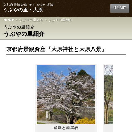
京都府景観資産 美しき命の源流
HOME
うぶやの里・大原
HOME
>
うぶやの里紹介
> うぶやの里紹介
うぶやの里紹介
うぶやの里紹介
京都府景観資産『大原神社と大原八景』
産屋と産屋岩
秋