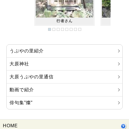
行者さん
荒
うぶやの里紹介
大原神社
大原うぶやの里通信
動画で紹介
俳句集”燦”
HOME