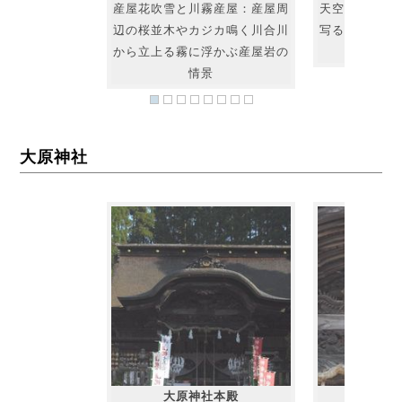
産屋花吹雪と川霧産屋：産屋周
天空秋葉山：
辺の桜並木やカジカ鳴く川合川
写る秋葉山展
から立上る霧に浮かぶ産屋岩の
神社
情景
大原神社
大原神社本殿
本殿